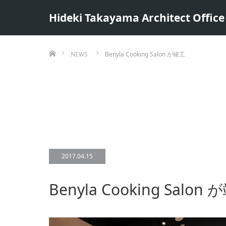
Hideki Takayama Architect Office 
ホーム
NEWS
Benyla Cooking Salon が竣工
2017.04.15
Benyla Cooking Salon