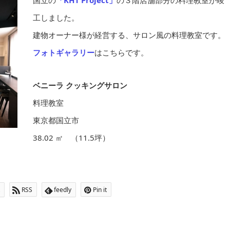
国立の
「KH1 Project」
の３階店舗部分の料理教室が竣
工しました。
建物オーナー様が経営する、サロン風の料理教室です。
フォトギャラリー
はこちらです。
ベニーラ クッキングサロン
料理教室
東京都国立市
38.02 ㎡ （11.5坪）
RSS
feedly
Pin it