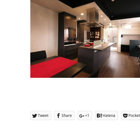
Tweet
Share
+1
Hatena
Pocket