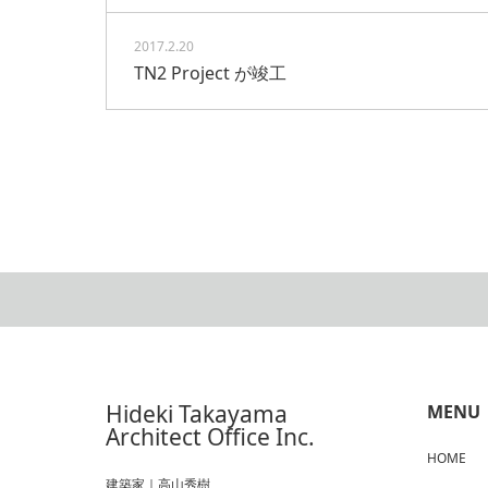
2017.2.20
TN2 Project が竣工
Hideki Takayama
MENU
Architect Office Inc.
HOME
建築家｜高山秀樹